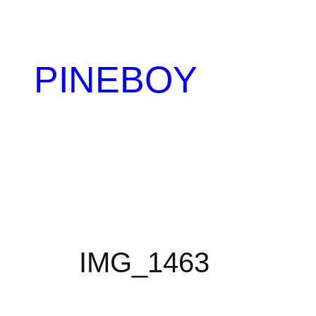
内
容
を
PINEBOY
ス
キ
ッ
プ
IMG_1463