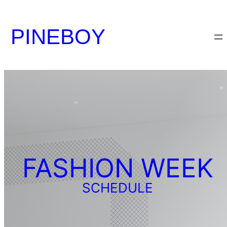
内
容
PINEBOY
を
ス
キ
ッ
プ
FASHION WEEK
SCHEDULE