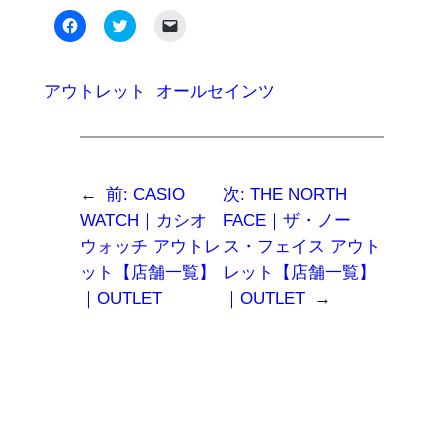
Facebook
ク
ク
で
リ
リ
共
ッ
ッ
有
ク
ク
す
し
し
る
て
て
アウトレット
オールセインツ
に
Twitter
友
は
で
達
ク
共
に
リ
有
メ
ッ
(新
ー
ク
し
ル
し
い
で
て
ウ
リ
←
前:
CASIO
次:
THE NORTH
く
ィ
ン
だ
ン
ク
WATCH｜カシオ
FACE｜ザ・ノー
さ
ド
を
い
ウ
送
ウォッチ アウトレ
ス・フェイス アウト
(新
で
信
し
開
(新
ット【店舗一覧】
レット【店舗一覧】
い
き
し
ウ
ま
い
｜OUTLET
｜OUTLET
→
ィ
す)
ウ
ン
ィ
ド
ン
ウ
ド
で
ウ
開
で
き
開
ま
き
す)
ま
す)