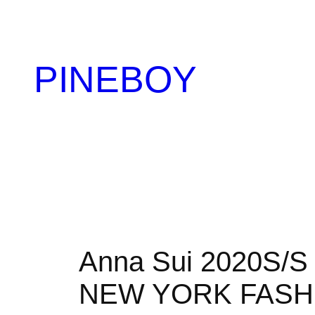
内
容
を
PINEBOY
ス
キ
ッ
プ
Anna Sui 20
NEW YORK FASH