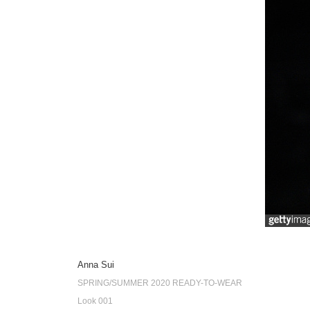
Anna Sui
SPRING/SUMMER 2020 READY-TO-WEAR
Look 001