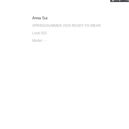
Anna Sui
SPRING/SUMMER 2020 READY-TO-WEAR
Look 002
Model：-