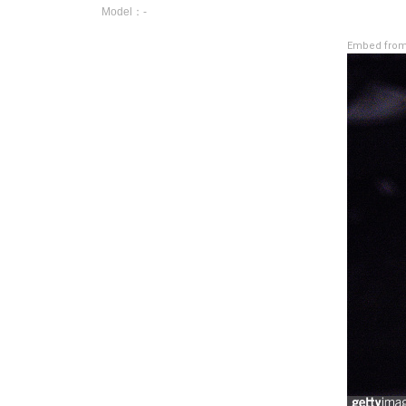
Model：-
Embed from