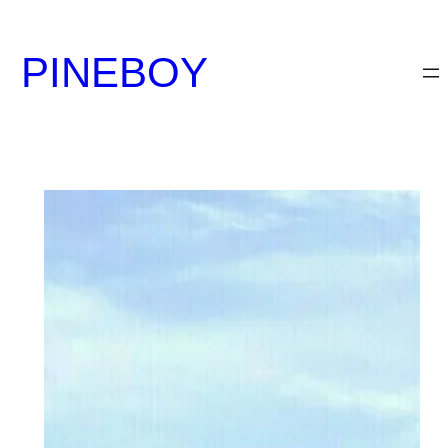
内
容
PINEBOY
を
ス
キ
ッ
プ