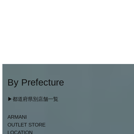
By Prefecture
▶︎都道府県別店舗一覧
ARMANI
OUTLET STORE
LOCATION