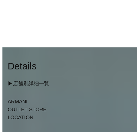
Details
▶︎店舗別詳細一覧
ARMANI
OUTLET STORE
LOCATION