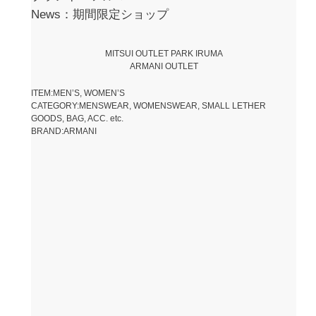
News：期間限定ショップ
MITSUI OUTLET PARK IRUMA
ARMANI OUTLET
ITEM:MEN’S, WOMEN’S
CATEGORY:MENSWEAR, WOMENSWEAR, SMALL LETHER
GOODS, BAG, ACC. etc.
BRAND:ARMANI