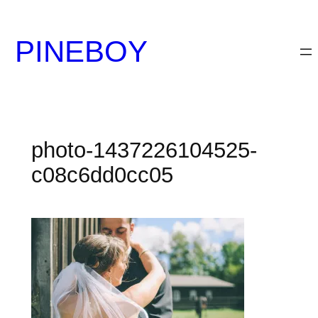
内
容
PINEBOY
を
ス
キ
ッ
プ
photo-1437226104525-
c08c6dd0cc05