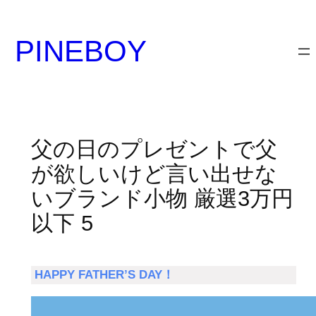
内
容
PINEBOY
を
ス
キ
ッ
プ
父の日のプレゼントで父
が欲しいけど言い出せな
いブランド小物 厳選3万円
以下 5
HAPPY FATHER’S DAY！