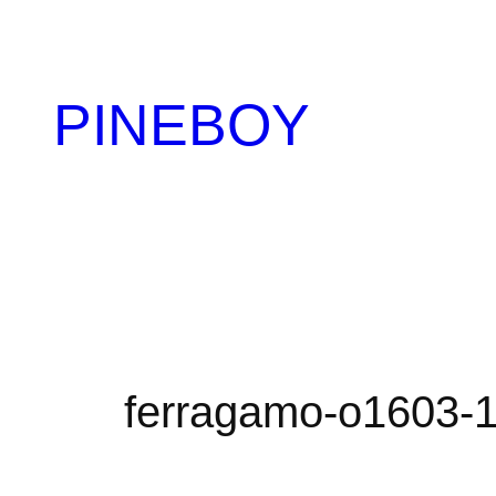
内
容
を
PINEBOY
ス
キ
ッ
プ
ferragamo-o1603-