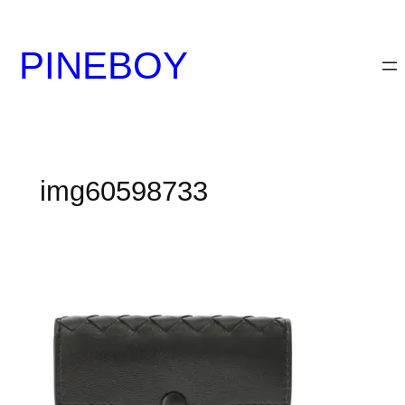
内
容
PINEBOY
を
ス
キ
ッ
プ
img60598733