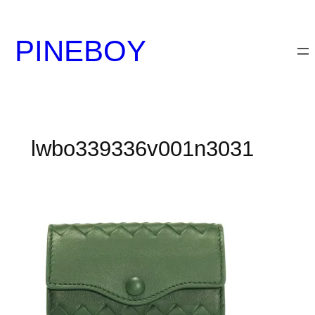
内
容
PINEBOY
を
ス
キ
ッ
プ
lwbo339336v001n3031