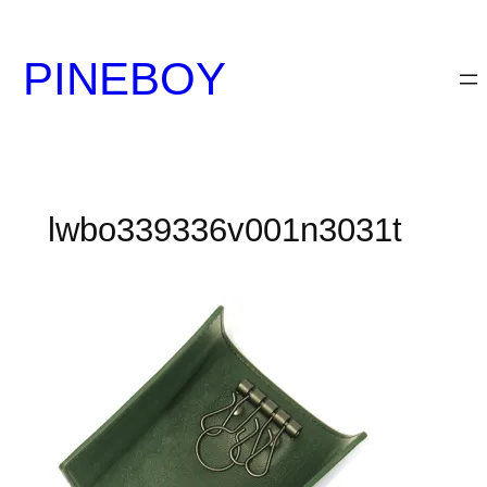
内
容
PINEBOY
を
ス
キ
ッ
プ
lwbo339336v001n3031t