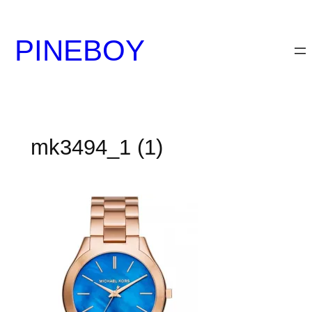
内
容
PINEBOY
を
ス
キ
ッ
プ
mk3494_1 (1)