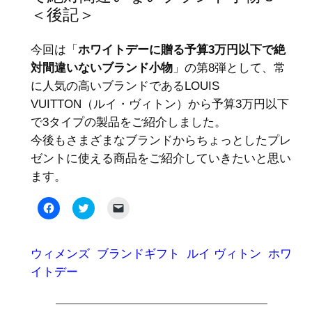
＜後記＞
今回は「
ホワイトデーに贈る予算3万円以下で絶
対間違いないブランド小物
」の第8弾として、常
に人気の高いブランドであるLOUIS
VUITTON（ルイ・ヴィトン）から予算3万円以下
で3タイプの製品をご紹介しました。
今後もさまざまなブランドからちょっとしたプレ
ゼントに使える商品をご紹介していきたいと思い
ます。
Facebook
ク
ク
で
リ
リ
共
ッ
ッ
有
ク
ク
す
し
し
る
て
て
ウィメンズ
ブランドギフト
ルイ ヴィトン
ホワ
に
Twitter
友
は
で
達
イトデー
ク
共
に
リ
有
メ
ッ
(新
ー
ク
し
ル