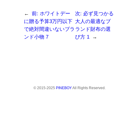
し
い
で
て
ウ
リ
く
ィ
ン
だ
ン
ク
←
前:
ホワイトデー
次:
必ず見つかる
さ
ド
を
い
ウ
送
に贈る予算3万円以下
大人の最適なブ
(新
で
信
し
開
(新
で絶対間違いないブラ
ランド財布の選
い
き
し
ウ
ま
い
ンド小物 7
び方 1
→
ィ
す)
ウ
ン
ィ
ド
ン
ウ
ド
で
ウ
開
で
き
開
ま
き
す)
ま
す)
© 2015-2025
PINEBOY
All Rights Reserved.