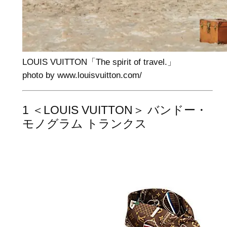
LOUIS VUITTON「The spirit of travel.」
photo by www.louisvuitton.com/‎
1 ＜LOUIS VUITTON＞ バンドー・
モノグラム トランクス