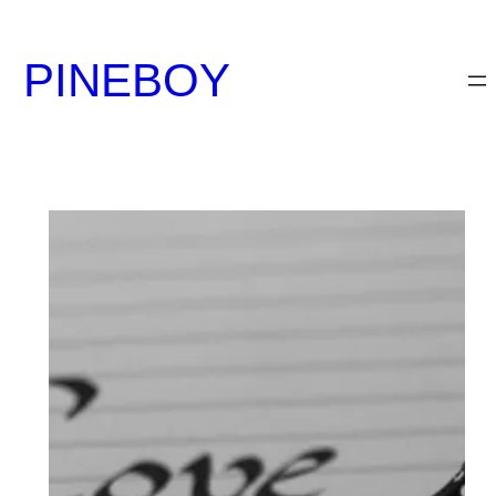
内
容
PINEBOY
を
ス
キ
ッ
プ