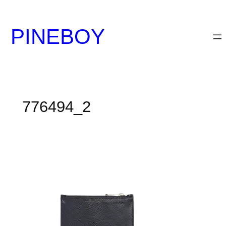
内
容
PINEBOY
を
ス
キ
ッ
プ
776494_2