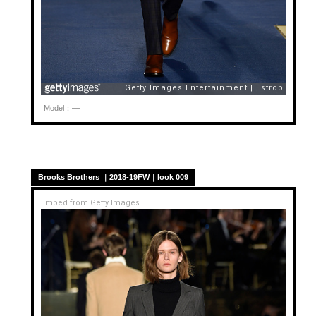
Model：—
Brooks Brothers ｜2018-19FW｜look 009
Embed from Getty Images