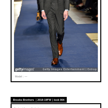
Model：—
Brooks Brothers ｜2018-19FW｜look 004