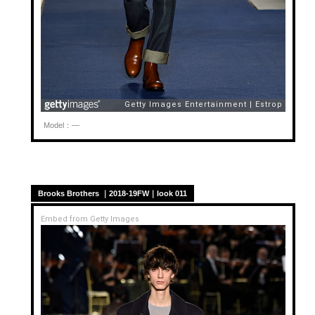
Model：—
Brooks Brothers ｜2018-19FW｜look 011
Embed from Getty Images