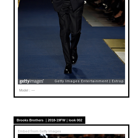
Model：—
Brooks Brothers ｜2018-19FW｜look 002
Embed from Getty Images