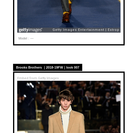
Model：—
Brooks Brothers ｜2018-19FW｜look 007
Embed from Getty Images