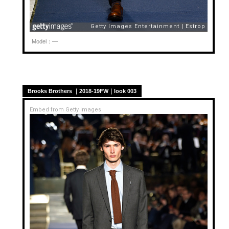
Model：—
Brooks Brothers ｜2018-19FW｜look 003
Embed from Getty Images