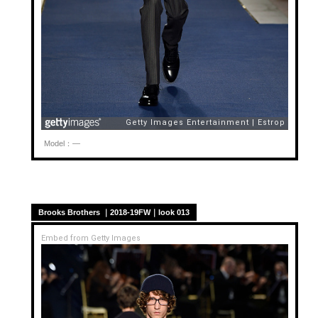
Model：—
Brooks Brothers ｜2018-19FW｜look 013
Embed from Getty Images