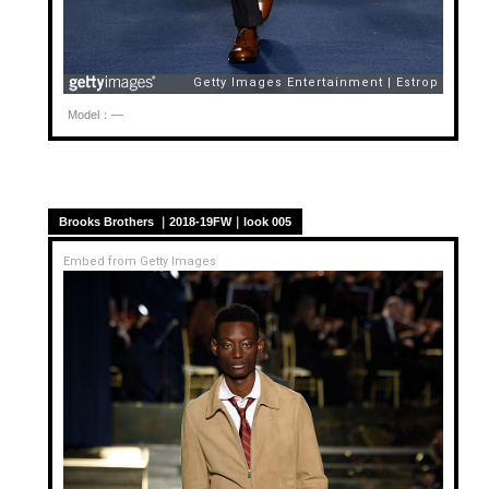
Model：—
Brooks Brothers ｜2018-19FW｜look 005
Embed from Getty Images