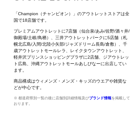
「Champion（チャンピオン）」のアウトレットストアは全
国で18店舗です。
プレミアムアウトレットに7店舗（仙台泉/あみ/佐野/酒々井/
御殿場/土岐/鳥栖）、三井アウトレットパークに5店舗（札
幌北広島/入間/北陸小矢部/ジャズドリーム長島/倉敷）、千
歳アウトレットモールレラ、レイクタウンアウトレット、
軽井沢プリンスショッピングプラザに2店舗、ジアウトレッ
ト広島、沖縄アウトレットモールあしびなーに出店してい
ます。
商品構成はウィメンズ・メンズ・キッズのウエアや雑貨な
どが中心です。
※ 都道府県別一覧の後に店舗別詳細情報及び
ブランド情報
を掲載して
おります。