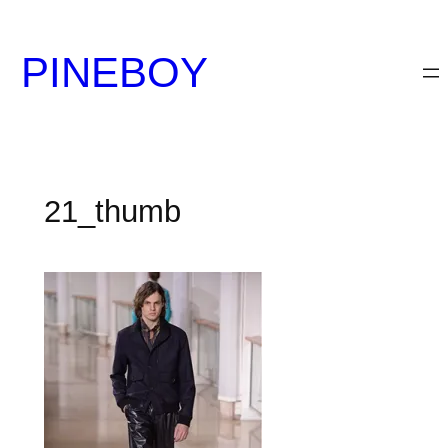
内
容
PINEBOY
を
ス
キ
ッ
プ
21_thumb