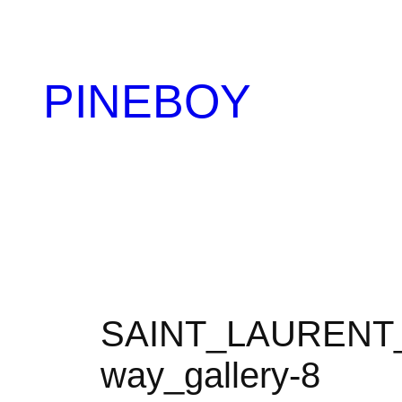
内
容
を
PINEBOY
ス
キ
ッ
プ
SAINT_LAURENT_2
way_gallery-8