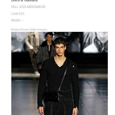
Dolce & Gabbana
FALL 2020 MENSWEAR
Look 010
Model：-
Embed from Getty Images