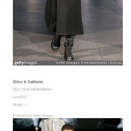
Dolce & Gabbana
FALL 2020 MENSWEAR
Look 017
Model：-
Embed from Getty Images