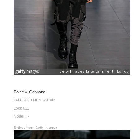
Dolce & Gabbana
FALL 2020 MENSWEAR
Look 011
Model：-
Embed from Getty Images