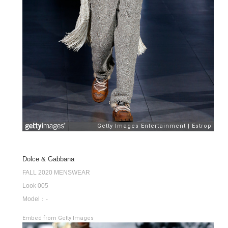
Dolce & Gabbana
FALL 2020 MENSWEAR
Look 005
Model：-
Embed from Getty Images