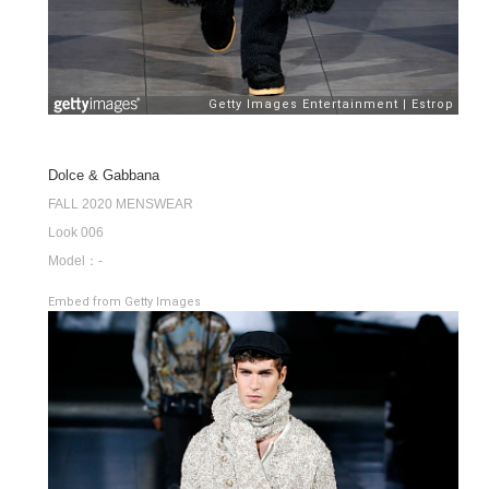
Dolce & Gabbana
FALL 2020 MENSWEAR
Look 006
Model：-
Embed from Getty Images