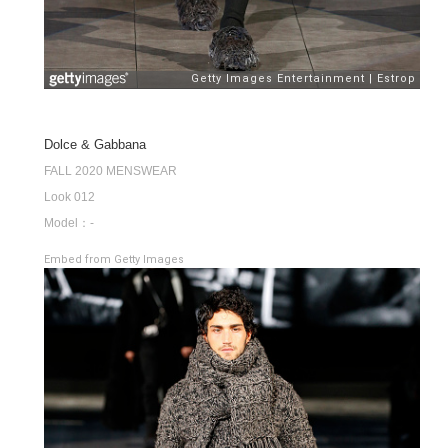
Dolce & Gabbana
FALL 2020 MENSWEAR
Look 012
Model：-
Embed from Getty Images