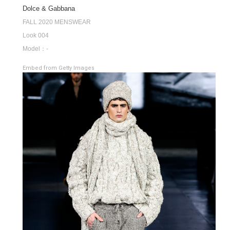
Dolce & Gabbana
FALL 2020 MENSWEAR
Look 004
Model：-
Embed from Getty Images