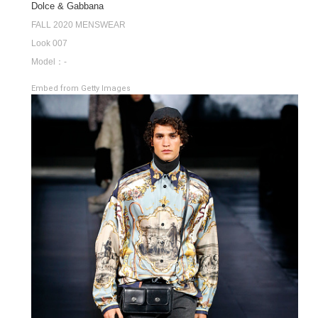
Dolce & Gabbana
FALL 2020 MENSWEAR
Look 007
Model：-
Embed from Getty Images