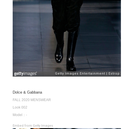
Dolce & Gabbana
FALL 2020 MENSWEAR
Look 002
Model：-
Embed from Getty Images