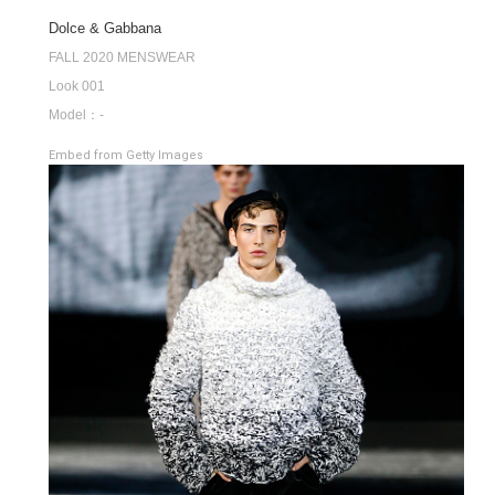
Dolce & Gabbana
FALL 2020 MENSWEAR
Look 001
Model：-
Embed from Getty Images