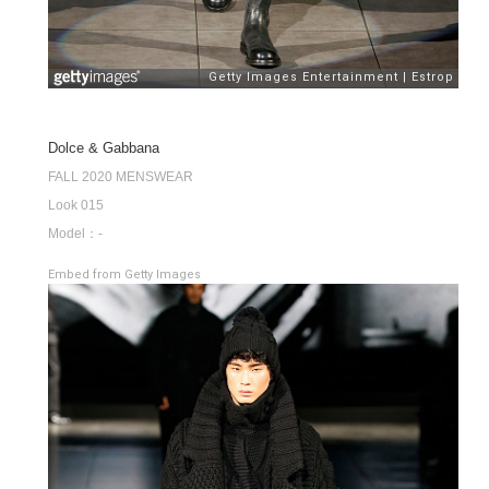
Dolce & Gabbana
FALL 2020 MENSWEAR
Look 015
Model：-
Embed from Getty Images