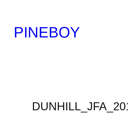
内
容
を
PINEBOY
ス
キ
ッ
プ
DUNHILL_JFA_20