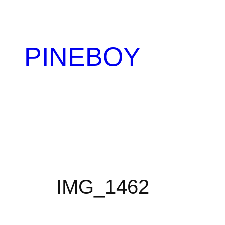
内
容
を
PINEBOY
ス
キ
ッ
プ
IMG_1462