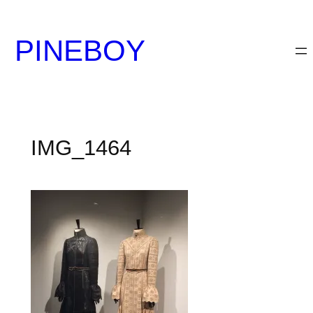
内
容
PINEBOY
を
ス
キ
ッ
プ
IMG_1464