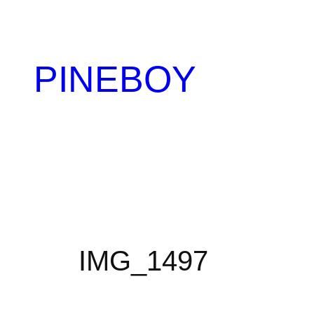
内
容
を
PINEBOY
ス
キ
ッ
プ
IMG_1497