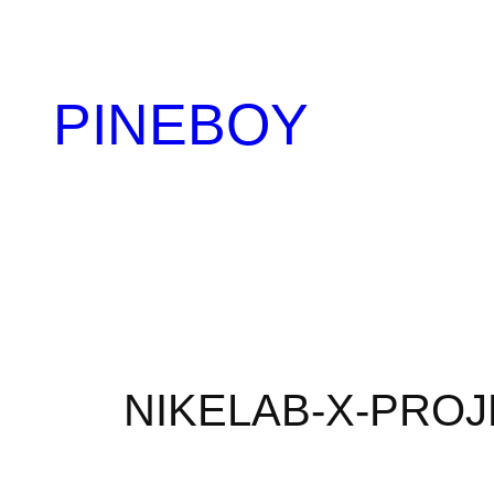
内
容
を
PINEBOY
ス
キ
ッ
プ
NIKELAB-X-PROJ