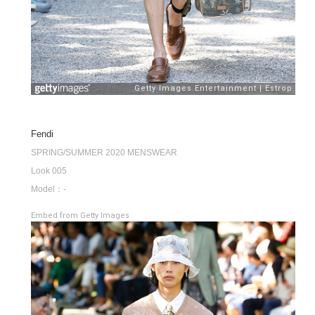
Fendi
SPRING/SUMMER 2020 MENSWEAR
Look 005
Model：-
Embed from Getty Images