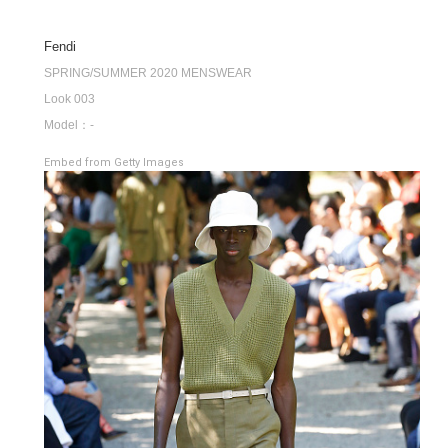
Fendi
SPRING/SUMMER 2020 MENSWEAR
Look 003
Model：-
Embed from Getty Images