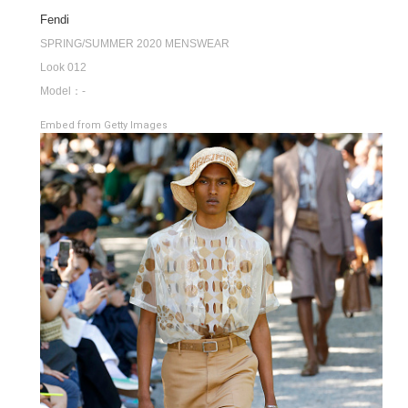
Fendi
SPRING/SUMMER 2020 MENSWEAR
Look 012
Model：-
Embed from Getty Images