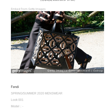
Embed from Getty Images
Fendi
SPRING/SUMMER 2020 MENSWEAR
Look 001
Model：-