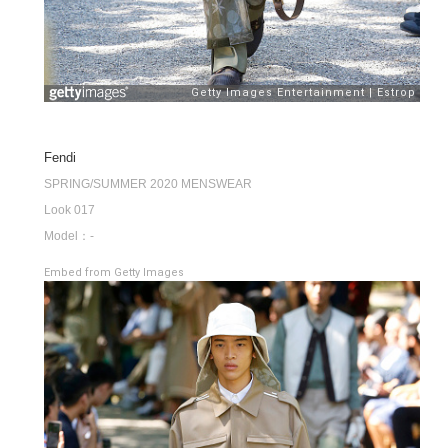
Fendi
SPRING/SUMMER 2020 MENSWEAR
Look 017
Model：-
Embed from Getty Images