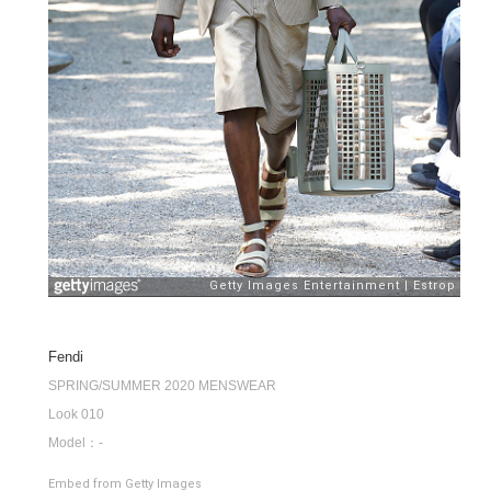
Fendi
SPRING/SUMMER 2020 MENSWEAR
Look 010
Model：-
Embed from Getty Images