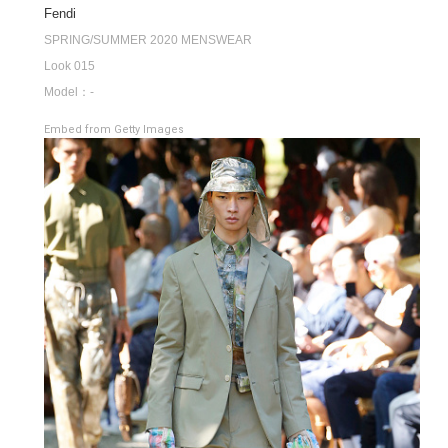
Fendi
SPRING/SUMMER 2020 MENSWEAR
Look 015
Model：-
Embed from Getty Images