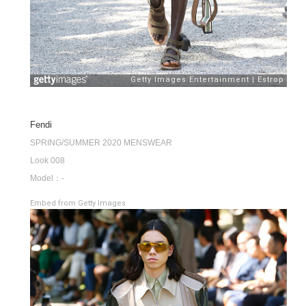
Fendi
SPRING/SUMMER 2020 MENSWEAR
Look 008
Model：-
Embed from Getty Images