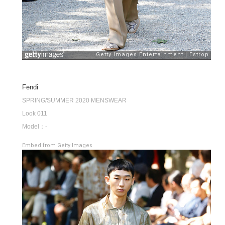
Fendi
SPRING/SUMMER 2020 MENSWEAR
Look 011
Model：-
Embed from Getty Images