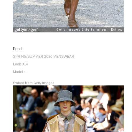
Fendi
SPRING/SUMMER 2020 MENSWEAR
Look 014
Model：-
Embed from Getty Images