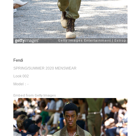
Fendi
SPRING/SUMMER 2020 MENSWEAR
Look 002
Model：-
Embed from Getty Images