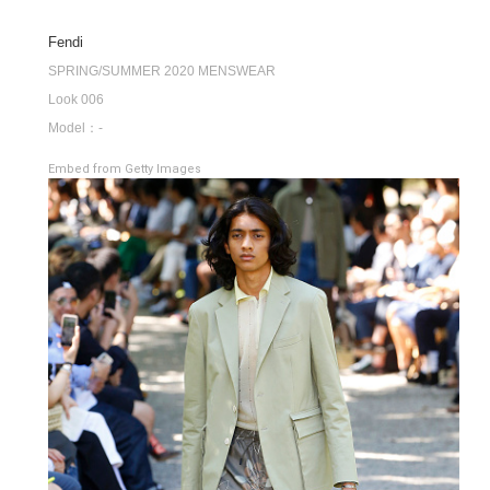
Fendi
SPRING/SUMMER 2020 MENSWEAR
Look 006
Model：-
Embed from Getty Images