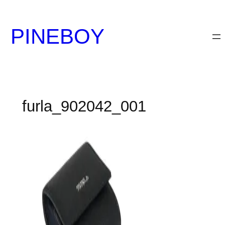
内
容
PINEBOY
を
ス
キ
ッ
プ
furla_902042_001