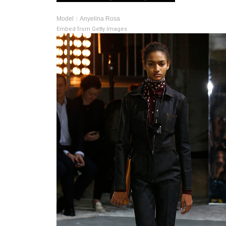
Model：Anyelina Rosa
Embed from Getty Images