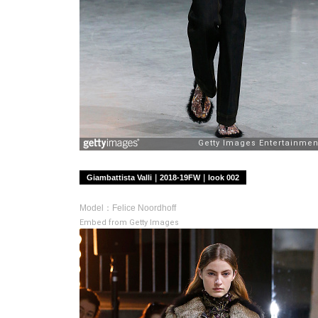
Giambattista Valli｜2018-19FW｜look 002
Model：Felice Noordhoff
Embed from Getty Images