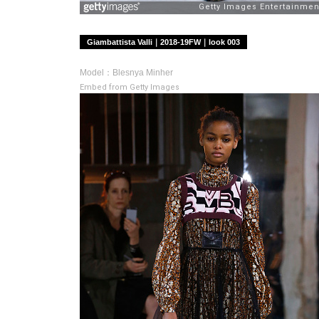
Giambattista Valli｜2018-19FW｜look 003
Model：Blesnya Minher
Embed from Getty Images