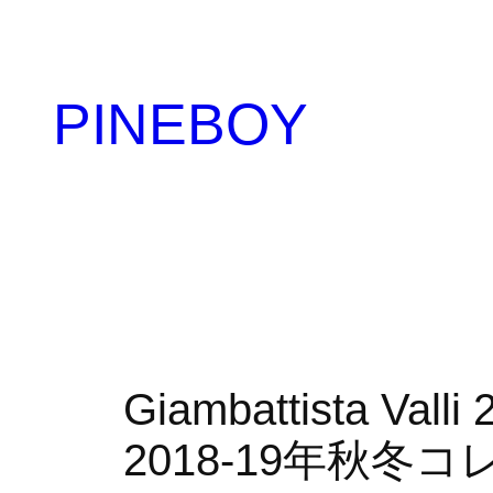
内
容
を
PINEBOY
ス
キ
ッ
プ
Giambattista 
2018-19年秋冬コ