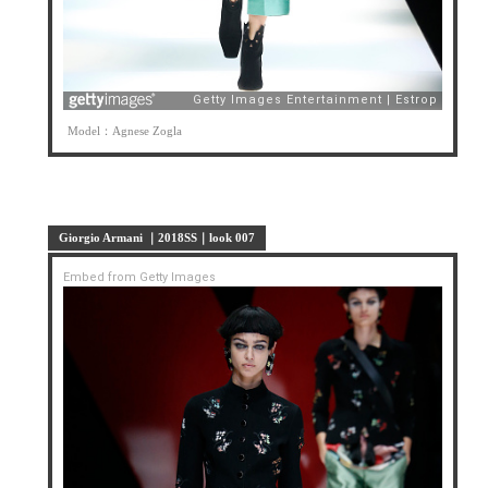
Model：Agnese Zogla
Giorgio Armani ｜2018SS｜look 007
Embed from Getty Images