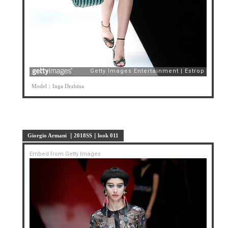
Model：Inga Dezhina
Giorgio Armani ｜2018SS｜look 011
Embed from Getty Images