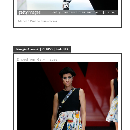
Model：Paulina Frankowska
Giorgio Armani ｜2018SS｜look 003
Embed from Getty Images