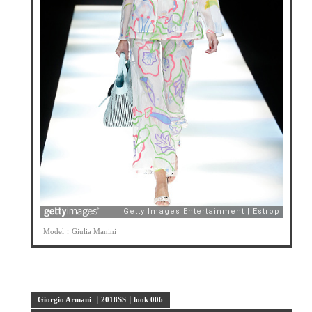
Model：Giulia Manini
Giorgio Armani ｜2018SS｜look 006