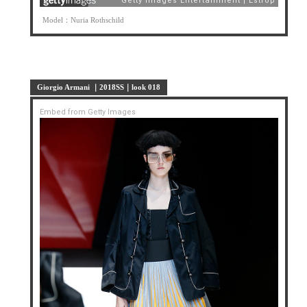
Model：Nuria Rothschild
Giorgio Armani ｜2018SS｜look 018
Embed from Getty Images