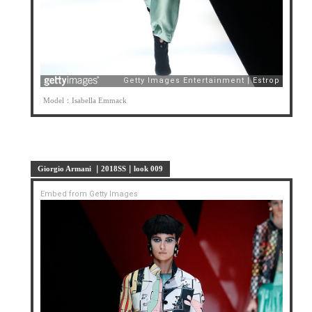
Model：Isabella Emmack
Giorgio Armani ｜2018SS｜look 009
Embed from Getty Images