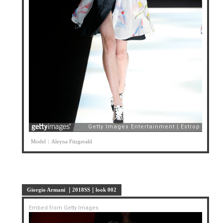
Model：Aleyna Fitzgerald
Giorgio Armani ｜2018SS｜look 002
Embed from Getty Images