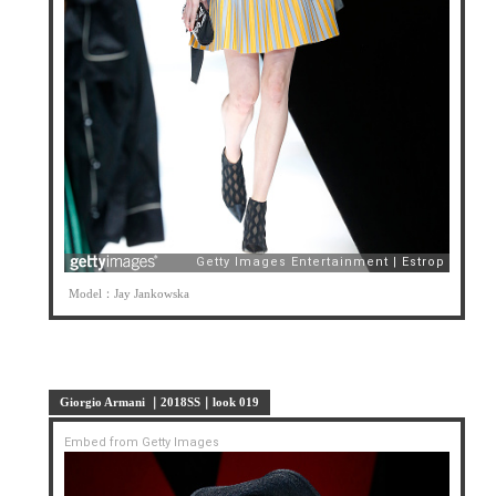
Model：Jay Jankowska
Giorgio Armani ｜2018SS｜look 019
Embed from Getty Images