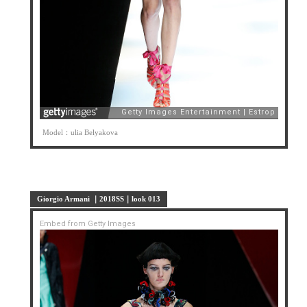
Model：ulia Belyakova
Giorgio Armani ｜2018SS｜look 013
Embed from Getty Images