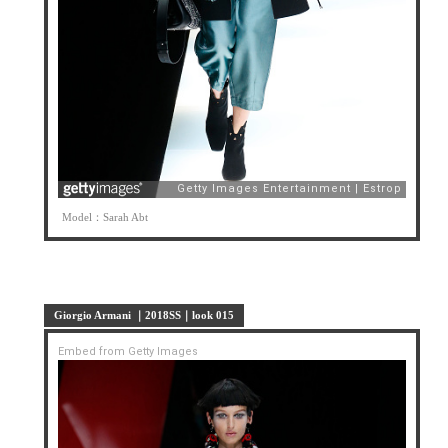
Model：Sarah Abt
Giorgio Armani ｜2018SS｜look 015
Embed from Getty Images