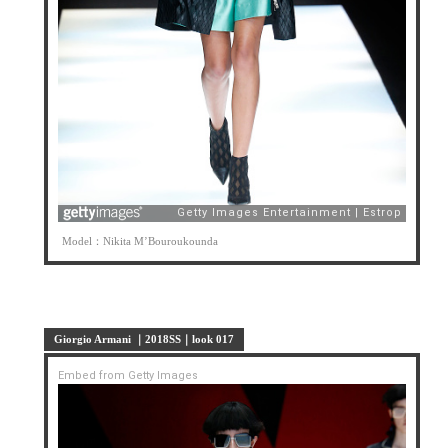
Model：Nikita M’Bouroukounda
Giorgio Armani ｜2018SS｜look 017
Embed from Getty Images