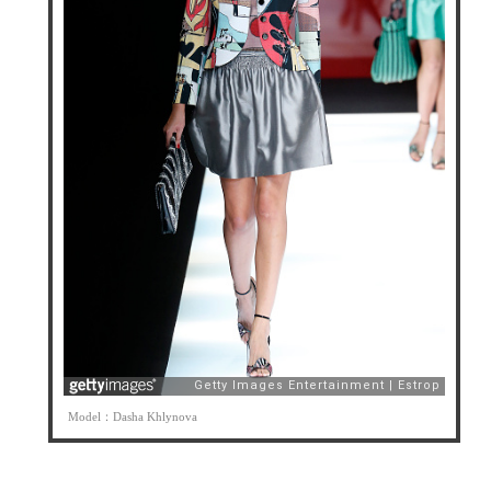
Model：Dasha Khlynova