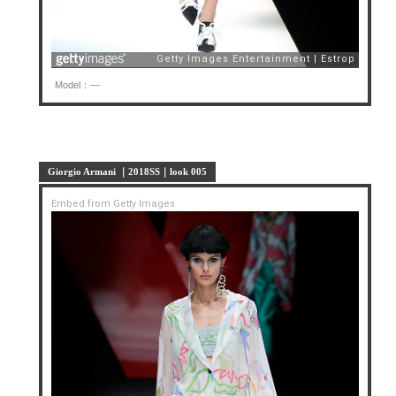
Model：—
Giorgio Armani ｜2018SS｜look 005
Embed from Getty Images