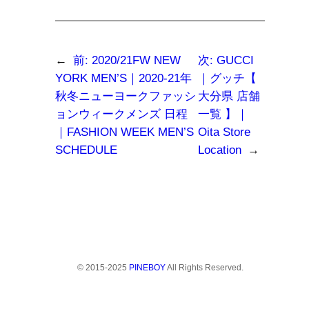
る
て
て
に
Twitter
友
は
で
達
ク
共
に
リ
有
メ
ッ
(新
ー
ク
し
ル
←
前:
2020/21FW NEW
次:
GUCCI
し
い
で
て
ウ
リ
YORK MEN’S｜2020-21年
｜グッチ【
く
ィ
ン
だ
ン
ク
秋冬ニューヨークファッシ
大分県 店舗
さ
ド
を
い
ウ
送
ョンウィークメンズ 日程
一覧 】｜
(新
で
信
し
開
(新
｜FASHION WEEK MEN’S
Oita Store
い
き
し
ウ
ま
い
SCHEDULE
Location
→
ィ
す)
ウ
ン
ィ
ド
ン
ウ
ド
で
ウ
開
で
き
開
ま
き
す)
ま
す)
© 2015-2025
PINEBOY
All Rights Reserved.