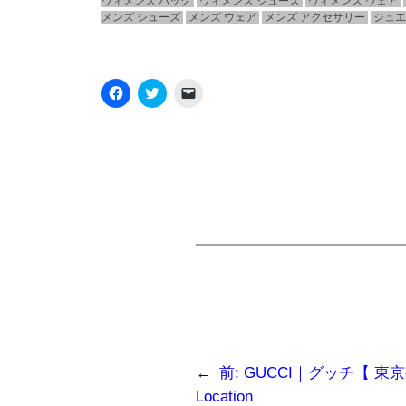
ウィメンズ バッグ
ウィメンズ シューズ
ウィメンズ ウェア
メンズ シューズ
メンズ ウェア
メンズ アクセサリー
ジュ
Facebook
ク
ク
で
リ
リ
共
ッ
ッ
有
ク
ク
す
し
し
る
て
て
に
Twitter
友
は
で
達
ク
共
に
リ
有
メ
ッ
(新
ー
ク
し
ル
し
い
で
て
ウ
リ
く
ィ
ン
だ
ン
ク
さ
ド
を
い
ウ
送
(新
で
信
し
開
(新
い
き
し
ウ
ま
い
ィ
す)
ウ
ン
ィ
←
前:
GUCCI｜グッチ【 東京都
ド
ン
ウ
ド
Location
で
ウ