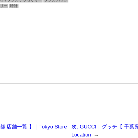
ウィメンズ アクセサリー
メンズ バッグ
エリー
時計
 店舗一覧 】｜Tokyo Store
次:
GUCCI｜グッチ【 千葉県 
Location
→