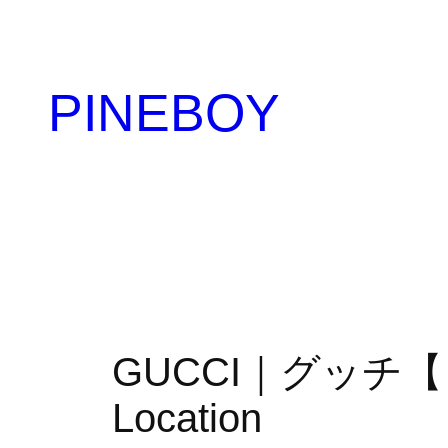
内
容
を
PINEBOY
ス
キ
ッ
プ
GUCCI｜グッチ【 
Location