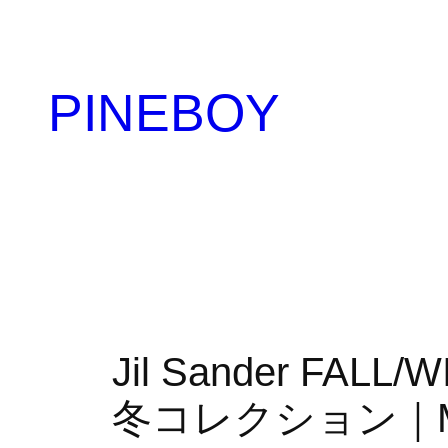
内
容
を
PINEBOY
ス
キ
ッ
プ
Jil Sander FAL
冬コレクション｜MIL