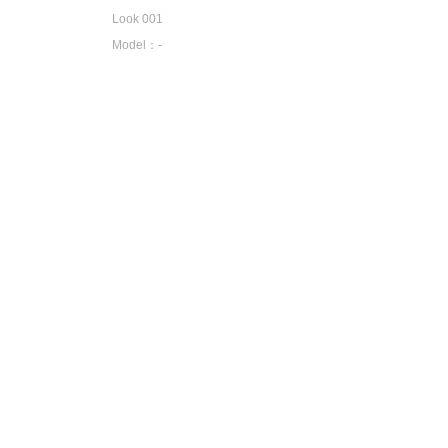
Look 001
Model：-