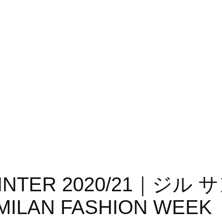
L/WINTER 2020/21｜ジル
AN FASHION WEEK