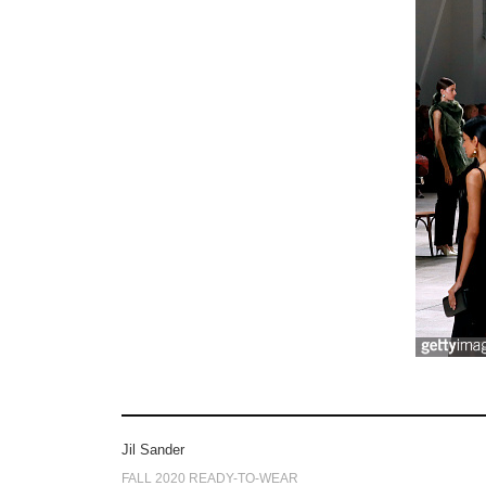
Jil Sander
FALL 2020 READY-TO-WEAR