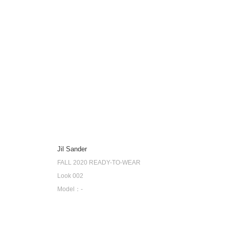
Jil Sander
FALL 2020 READY-TO-WEAR
Look 002
Model：-