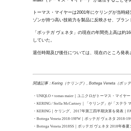
トーマス・マイヤーは2001年にケリングが当
ゾンが持つ高い技術力を製品に反映させ、ブラン
「
ボッテガ ヴェネタ」の現在の年間売上高は約1
していた。
退任時期及び後任については、現在のところ発表
関連記事：Kering（ケリング）, Bottega Veneta（ボ
・
UNIQLO × tomas maier｜ユニクロがトーマス・マイ
・
KERING / Stella McCartney｜「ケリング」が「ス
・
KERING｜ケリング、2017年第三四半期決算を発表｜FASHI
・
Bottega Veneta 2018-19FW｜ボッテガ ヴェネタ 2
・
Bottega Veneta 2018SS｜ボッテガ ヴェネタ 2018年