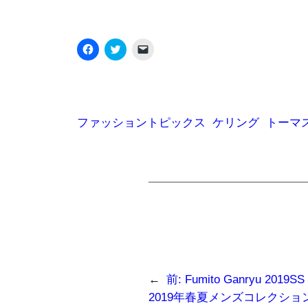
Facebook
ク
ク
で
リ
リ
共
ッ
ッ
有
ク
ク
す
し
し
る
て
て
に
Twitter
友
は
で
達
ク
共
に
ファッショントピックス
ケリング
トーマ
リ
有
メ
ッ
(新
ー
ク
し
ル
し
い
で
て
ウ
リ
く
ィ
ン
だ
ン
ク
さ
ド
を
い
ウ
送
(新
で
信
し
開
(新
い
き
し
ウ
ま
い
ィ
す)
ウ
ン
ィ
ド
ン
ウ
ド
←
前:
Fumito Ganryu 20
で
ウ
開
で
2019年春夏メンズコレクション｜P
き
開
ま
き