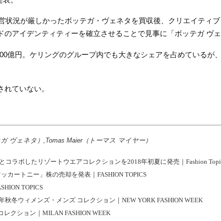
時経営状況が厳しかったボッテガ・ヴェネタを買収後、クリエイティ
ド
のアイデンティティーを確立させることで見事に「ボッテガ ヴ
600億円。ケリングのグループ内でも大きなシェアを占めているが
されていない。
ッテガ ヴェネタ）,Tomas Maier（トーマス マイヤー）
ヤーとコラボしたリゾートウエアコレクションを2018年初夏に発売｜Fashion Topi
テラ マッカートニー」株の売却を発表｜FASHION TOPICS
ON TOPICS
018-19年秋冬ウィメンズ・メンズ コレクション｜NEW YORK FASHION WEEK
春夏コレクション｜MILAN FASHION WEEK