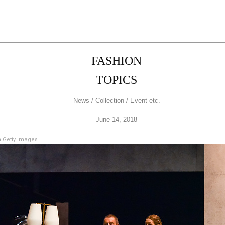
FASHION
TOPICS
News / Collection / Event etc.
June 14, 2018
 Getty Images