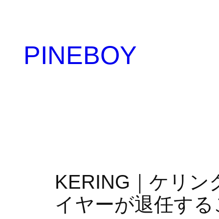
内
容
を
PINEBOY
ス
キ
ッ
プ
KERING｜ケリ
イヤーが退任すること