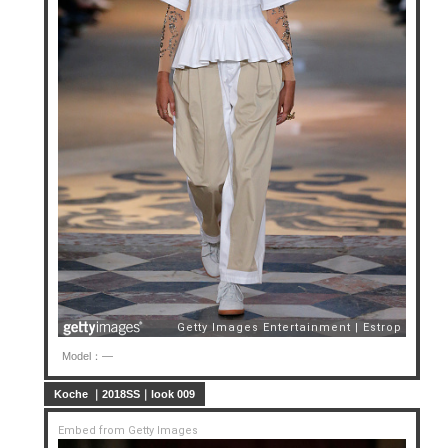
Model：—
Koche ｜2018SS｜look 009
Embed from Getty Images