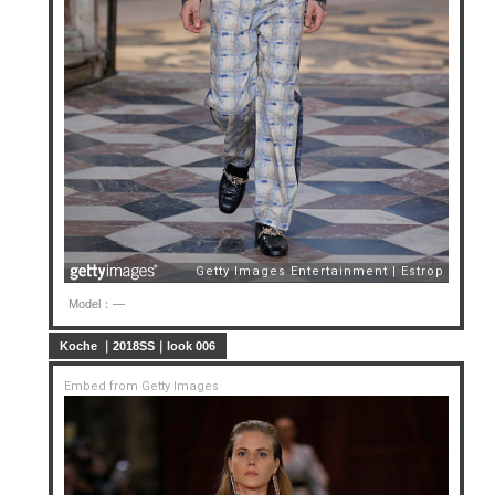
Model：—
Koche ｜2018SS｜look 006
Embed from Getty Images