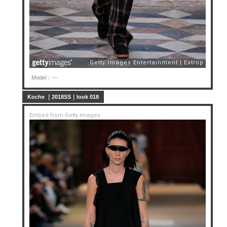
Model：—
Koche ｜2018SS｜look 018
Embed from Getty Images