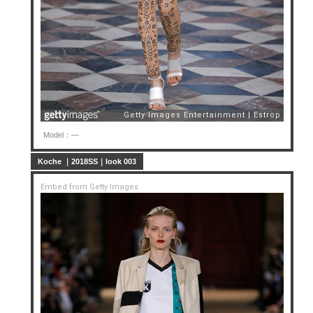
Model：—
Koche ｜2018SS｜look 003
Embed from Getty Images