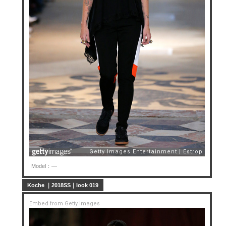
Model：—
Koche ｜2018SS｜look 019
Embed from Getty Images