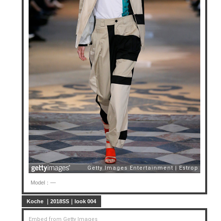
Model：—
Koche ｜2018SS｜look 004
Embed from Getty Images