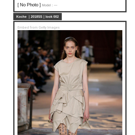
[ No Photo ]
Model：—
Koche ｜2018SS｜look 002
Embed from Getty Images