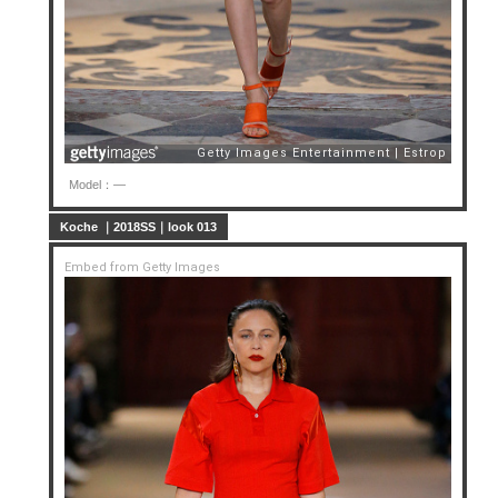
Model：—
Koche ｜2018SS｜look 013
Embed from Getty Images