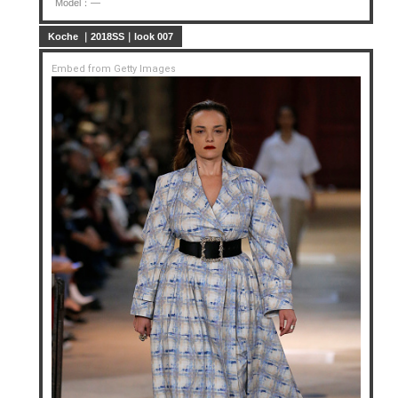
Model：—
Koche ｜2018SS｜look 007
Embed from Getty Images