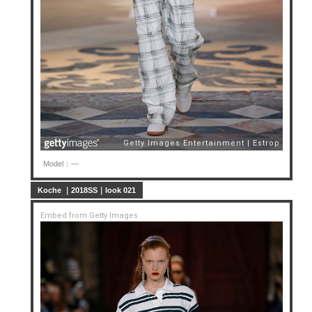
Model：—
Koche ｜2018SS｜look 021
Embed from Getty Images