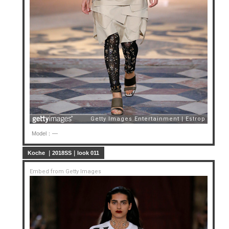
Model：—
Koche ｜2018SS｜look 011
Embed from Getty Images