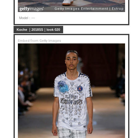
Model：—
Koche ｜2018SS｜look 020
Embed from Getty Images