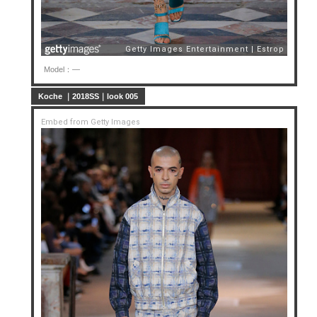
Model：—
Koche ｜2018SS｜look 005
Embed from Getty Images