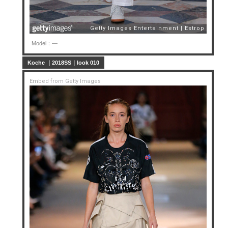
Model：—
Koche ｜2018SS｜look 010
Embed from Getty Images