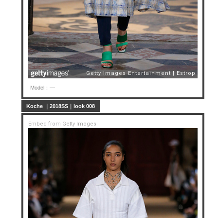
Model：—
Koche ｜2018SS｜look 008
Embed from Getty Images