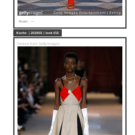
Model：—
Koche ｜2018SS｜look 015
Embed from Getty Images