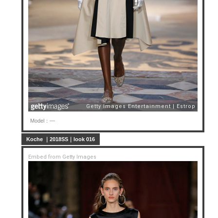
Model：—
Koche ｜2018SS｜look 016
Embed from Getty Images