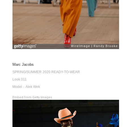
Marc Jacobs
SPRING/SUMMER 2020 READY-TO-WEAR
Look 011
Model：Alek Wek
Embed from Getty Images