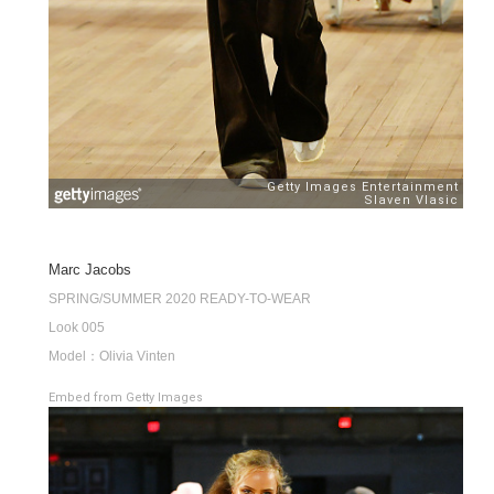
Marc Jacobs
SPRING/SUMMER 2020 READY-TO-WEAR
Look 005
Model：Olivia Vinten
Embed from Getty Images