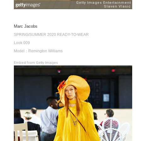
Marc Jacobs
SPRING/SUMMER 2020 READY-TO-WEAR
Look 009
Model：Remington Williams
Embed from Getty Images