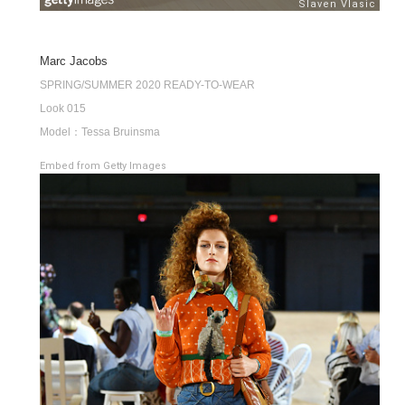
Marc Jacobs
SPRING/SUMMER 2020 READY-TO-WEAR
Look 015
Model：Tessa Bruinsma
Embed from Getty Images