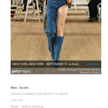
Marc Jacobs
SPRING/SUMMER 2020 READY-TO-WEAR
Look 016
Model：Nathan Westling