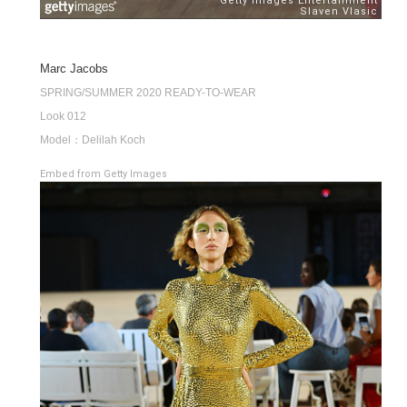
Marc Jacobs
SPRING/SUMMER 2020 READY-TO-WEAR
Look 012
Model：Delilah Koch
Embed from Getty Images