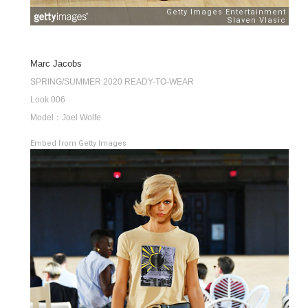
Marc Jacobs
SPRING/SUMMER 2020 READY-TO-WEAR
Look 006
Model：Joel Wolfe
Embed from Getty Images