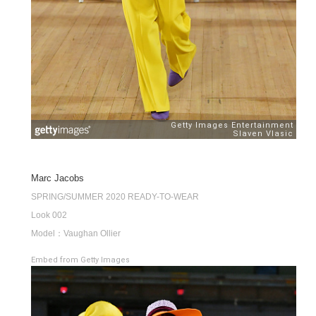
Marc Jacobs
SPRING/SUMMER 2020 READY-TO-WEAR
Look 002
Model：Vaughan Ollier
Embed from Getty Images