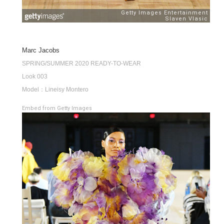
Marc Jacobs
SPRING/SUMMER 2020 READY-TO-WEAR
Look 003
Model：Lineisy Montero
Embed from Getty Images