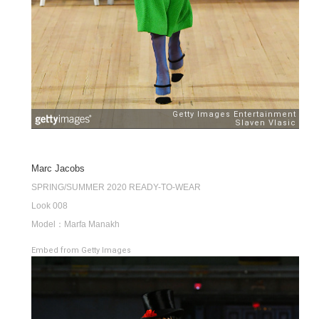
Marc Jacobs
SPRING/SUMMER 2020 READY-TO-WEAR
Look 008
Model：Marfa Manakh
Embed from Getty Images