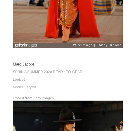
Marc Jacobs
SPRING/SUMMER 2020 READY-TO-WEAR
Look 014
Model：Krysta
Embed from Getty Images