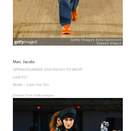
Marc Jacobs
SPRING/SUMMER 2020 READY-TO-WEAR
Look 017
Model：Cami You-Ten
Embed from Getty Images