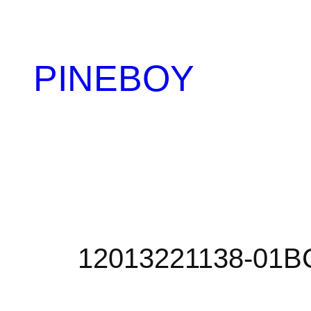
内
容
を
PINEBOY
ス
キ
ッ
プ
12013221138-01BC-