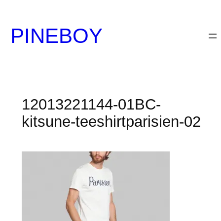
内
容
PINEBOY
を
ス
キ
ッ
プ
12013221144-01BC-
kitsune-teeshirtparisien-02