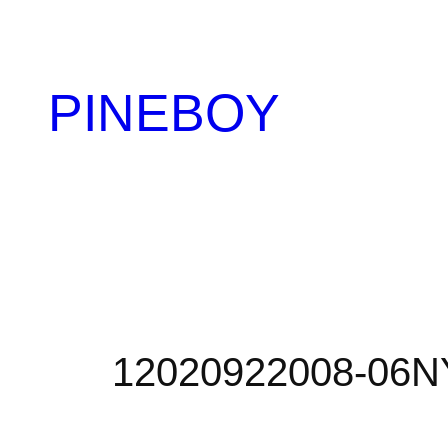
内
容
を
PINEBOY
ス
キ
ッ
プ
12020922008-06NY-