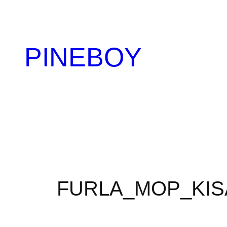
内
容
を
PINEBOY
ス
キ
ッ
プ
FURLA_MOP_KIS