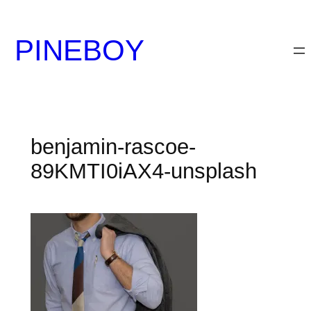
内
容
PINEBOY
を
ス
キ
ッ
プ
benjamin-rascoe-
89KMTI0iAX4-unsplash