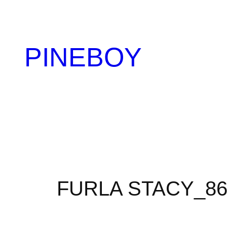
内
容
を
PINEBOY
ス
キ
ッ
プ
FURLA STACY_86