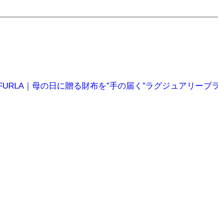
s Day × FURLA｜母の日に贈る財布を”手の届く”ラグジュア