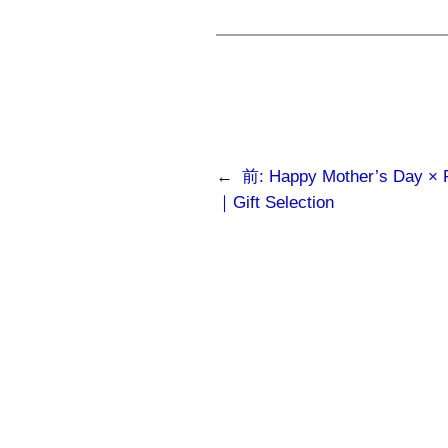
←
前:
Happy Mother’
｜Gift Selection