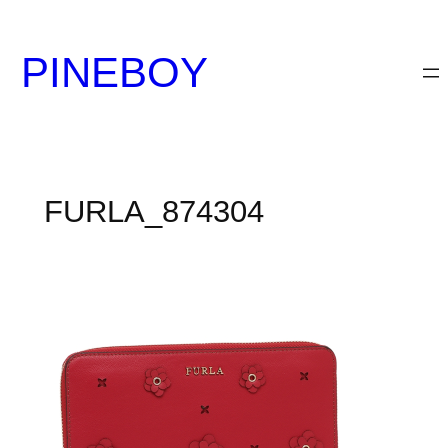
内
容
PINEBOY
を
ス
キ
ッ
プ
FURLA_874304