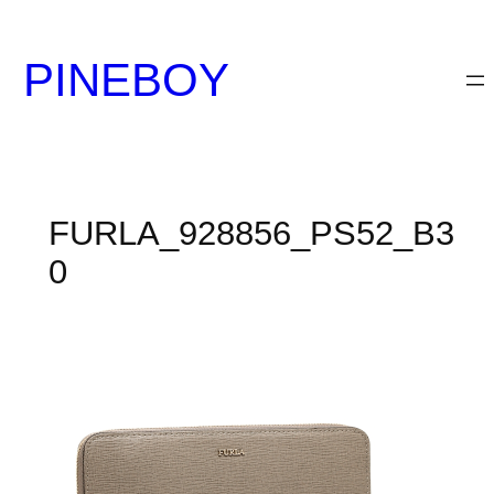
内
容
PINEBOY
を
ス
キ
ッ
プ
FURLA_928856_PS52_B3
0