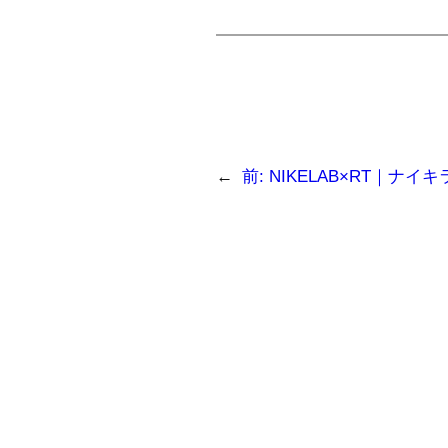
←
前:
NIKELAB×RT｜ナイ