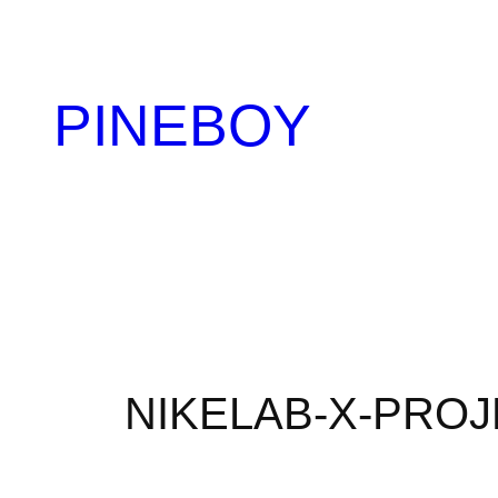
内
容
を
PINEBOY
ス
キ
ッ
プ
NIKELAB-X-PROJ