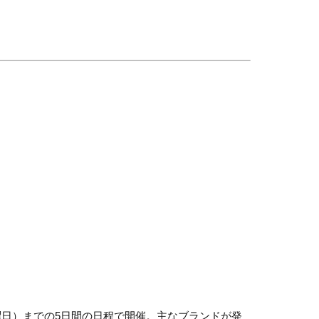
曜日）までの5日間の日程で開催。
主なブランドが発