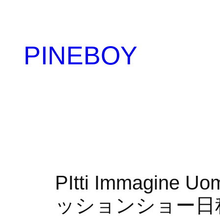
内
容
を
PINEBOY
ス
キ
ッ
プ
PItti Immagi
ッションショー日程｜S