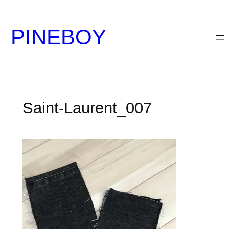
内
容
PINEBOY
を
ス
キ
ッ
プ
Saint-Laurent_007