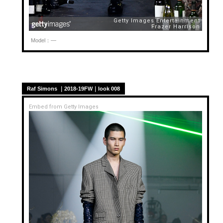
Model：—
Raf Simons ｜2018-19FW｜look 008
Embed from Getty Images