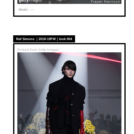
Model：—
Raf Simons ｜2018-19FW｜look 004
Embed from Getty Images