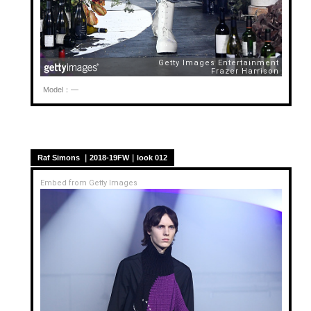
Model：—
Raf Simons ｜2018-19FW｜look 012
Embed from Getty Images