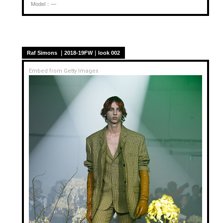
Model：—
Raf Simons ｜2018-19FW｜look 002
Embed from Getty Images