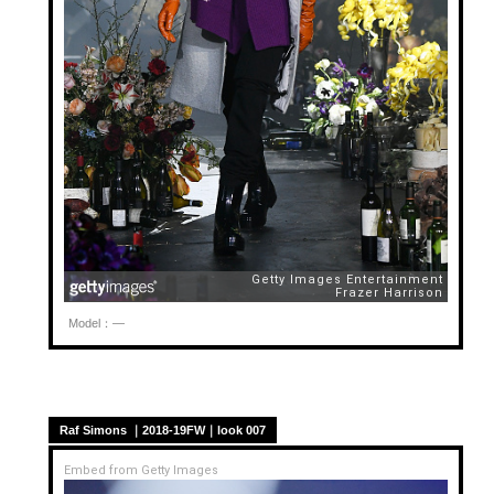
Model：—
Raf Simons ｜2018-19FW｜look 007
Embed from Getty Images