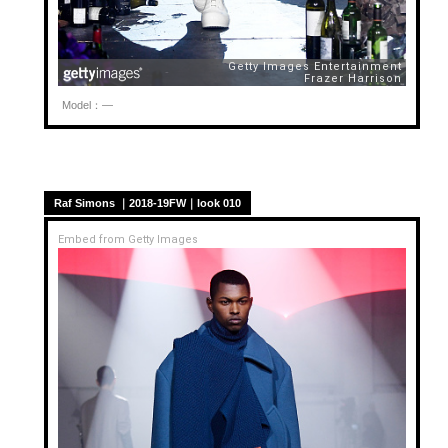
Model：—
Raf Simons ｜2018-19FW｜look 010
Embed from Getty Images