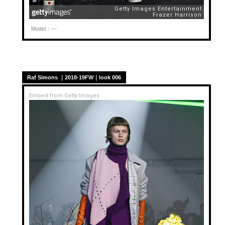
Model：—
Raf Simons ｜2018-19FW｜look 006
Embed from Getty Images