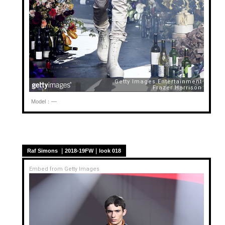
Model：—
Raf Simons ｜2018-19FW｜look 018
Embed from Getty Images