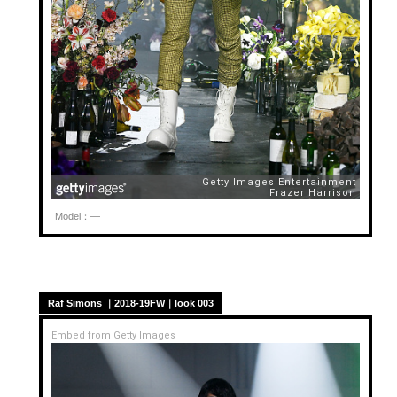
Model：—
Raf Simons ｜2018-19FW｜look 003
Embed from Getty Images