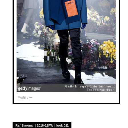
Model：—
Raf Simons ｜2018-19FW｜look 011