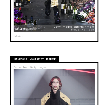
Model：—
Raf Simons ｜2018-19FW｜look 014
Embed from Getty Images