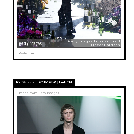
Model：—
Raf Simons ｜2018-19FW｜look 016
Embed from Getty Images