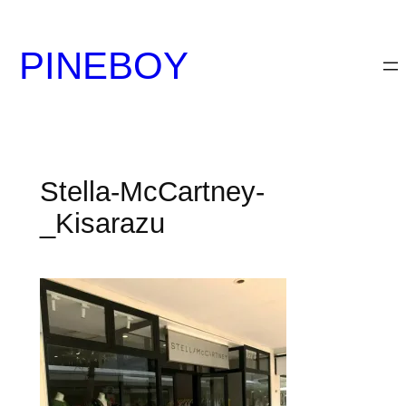
内
容
PINEBOY
を
ス
キ
ッ
プ
Stella-McCartney-
_Kisarazu