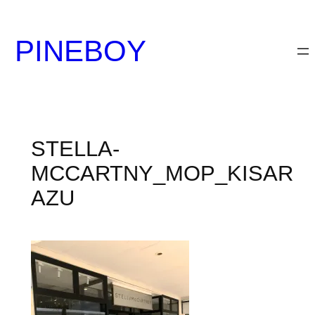
内
容
PINEBOY
を
ス
キ
ッ
プ
STELLA-
MCCARTNY_MOP_KISAR
AZU