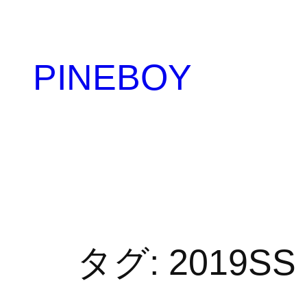
内
容
を
PINEBOY
ス
キ
ッ
プ
タグ:
2019SS