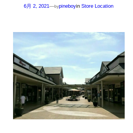
6月 2, 2021
—
pineboy
in
Store Location
by