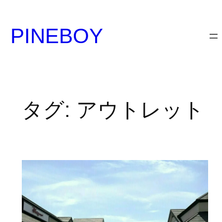
内
容
PINEBOY
を
ス
キ
ッ
プ
タグ:
アウトレット